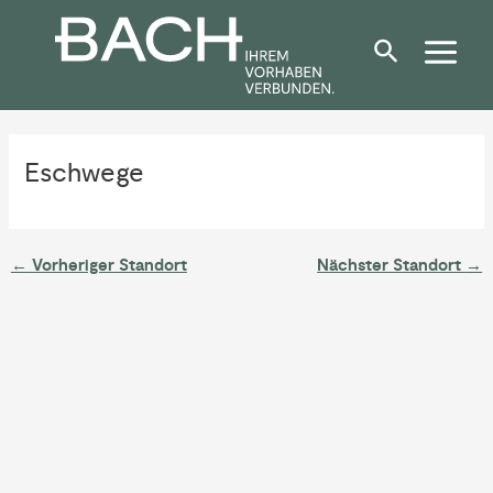
Zum
Post
Inhalt
navigation
springen
Eschwege
←
Vorheriger Standort
Nächster Standort
→