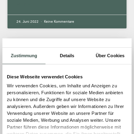
MEHR »
24. Juni 2022
Keine Kommentare
Brauche ich einen
Zustimmung
Details
Über Cookies
Fachhandwerker, um ein Bad zu
planen?
Diese Webseite verwendet Cookies
Ein Fachhandwerker ist grundsätzlich
Wir verwenden Cookies, um Inhalte und Anzeigen zu
Voraussetzung, um ein Bad mit uns zu planen,
personalisieren, Funktionen für soziale Medien anbieten
damit später jeder Handgriff sitzt. Insofern
zu können und die Zugriffe auf unsere Website zu
Sie noch keinen Fachhandwerker haben,
analysieren. Außerdem geben wir Informationen zu Ihrer
vermitteln wir
Verwendung unserer Website an unsere Partner für
soziale Medien, Werbung und Analysen weiter. Unsere
MEHR »
Partner führen diese Informationen möglicherweise mit