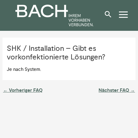
Zum
Post
Inhalt
navigation
springen
SHK / Installation – Gibt es
vorkonfektionierte Lösungen?
Je nach System.
←
Vorheriger FAQ
Nächster FAQ
→