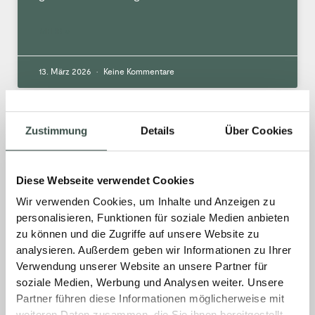
MEHR »
13. März 2026
Keine Kommentare
Zustimmung
Details
Über Cookies
Geschützt: Wie lauten die
Kontaktdaten der
Ansprechpartner für die
Diese Webseite verwendet Cookies
Beschaffung von Haustechnik-
Wir verwenden Cookies, um Inhalte und Anzeigen zu
Artikeln.
personalisieren, Funktionen für soziale Medien anbieten
zu können und die Zugriffe auf unsere Website zu
Es gibt keinen Textauszug, da dies ein
analysieren. Außerdem geben wir Informationen zu Ihrer
geschützter Beitrag ist.
Verwendung unserer Website an unsere Partner für
soziale Medien, Werbung und Analysen weiter. Unsere
Partner führen diese Informationen möglicherweise mit
MEHR »