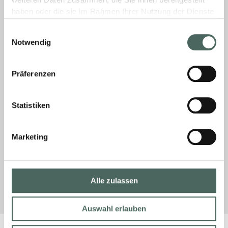
weiteren Daten zusammen, die Sie ihnen bereitgestellt
haben oder die sie im Rahmen Ihrer Nutzung der Dienste
16. Februar 2026
Keine Kommentare
gesammelt haben.
Einwilligungsauswahl
Notwendig
Geschützt: Wo finde ich die
Präferenzen
Ansprechpartner aus der Logistik?
Es gibt keinen Textauszug, da dies ein
Statistiken
geschützter Beitrag ist.
Marketing
MEHR »
11. Februar 2026
Keine Kommentare
Alle zulassen
Auswahl erlauben