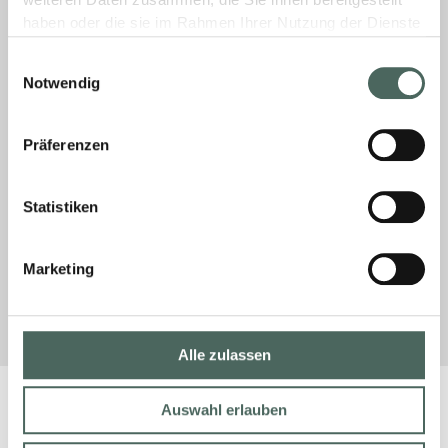
weiteren Daten zusammen, die Sie ihnen bereitgestellt
haben oder die sie im Rahmen Ihrer Nutzung der Dienste
gesammelt haben.
Einwilligungsauswahl
Geschützt: Wo finde ich die
Notwendig
Ansprechpartner aus der Logistik?
Präferenzen
Es gibt keinen Textauszug, da dies ein
geschützter Beitrag ist.
Statistiken
MEHR »
Marketing
11. Februar 2026
Keine Kommentare
Alle zulassen
Auswahl erlauben