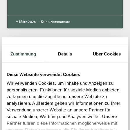
MEHR »
9. März 2026
Keine Kommentare
Geschützt: Was passiert mit
Zustimmung
Details
Über Cookies
Warenlieferungen aus offenen
eNVenta Bestellungen ab
01.03.2026?
Diese Webseite verwendet Cookies
Wir verwenden Cookies, um Inhalte und Anzeigen zu
Es gibt keinen Textauszug, da dies ein
personalisieren, Funktionen für soziale Medien anbieten
geschützter Beitrag ist.
zu können und die Zugriffe auf unsere Website zu
analysieren. Außerdem geben wir Informationen zu Ihrer
MEHR »
Verwendung unserer Website an unsere Partner für
soziale Medien, Werbung und Analysen weiter. Unsere
Partner führen diese Informationen möglicherweise mit
25. Februar 2026
Keine Kommentare