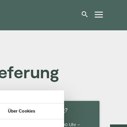
eferung
Gibt es Frühabholung?
Über Cookies
An vielen Standorten ab 07.00 Uhr –