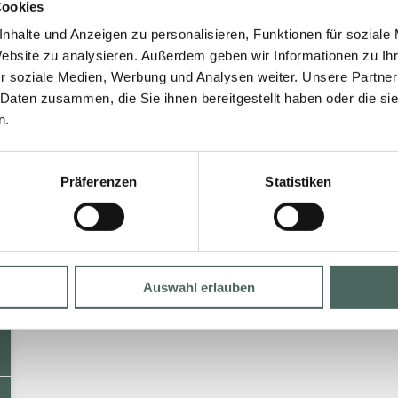
Cookies
die Baustelle, auch termingerecht.
nhalte und Anzeigen zu personalisieren, Funktionen für soziale
Website zu analysieren. Außerdem geben wir Informationen zu I
MEHR »
r soziale Medien, Werbung und Analysen weiter. Unsere Partner
 Daten zusammen, die Sie ihnen bereitgestellt haben oder die s
n.
16. Februar 2026
Keine Kommentare
Präferenzen
Statistiken
Auswahl erlauben