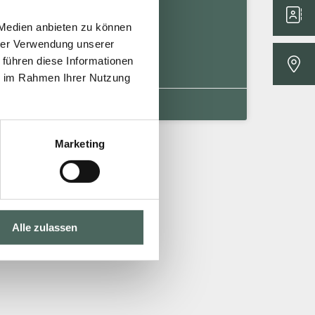
sprechen Sie uns an.
 Medien anbieten zu können
hrer Verwendung unserer
MEHR »
 führen diese Informationen
ie im Rahmen Ihrer Nutzung
16. Februar 2026
Keine Kommentare
Marketing
Alle zulassen