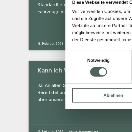
Diese Webseite verwendet 
Standardlieferung Baustellenanlieferung
Wir verwenden Cookies, um I
Fahrzeuge mit Kran
und die Zugriffe auf unsere 
Website an unsere Partner fü
MEHR »
möglicherweise mit weiteren
der Dienste gesammelt habe
16. Februar 2026
Keine Kommentare
Einwilligungsauswahl
Notwendig
Kann ich Ware selbst abholen?
Ja. An allen Standorten mit schneller
Bereitstellung. Informieren Sie sich hier
Ablehnen
über unsere Öffnungszeiten.
MEHR »
16. Februar 2026
Keine Kommentare