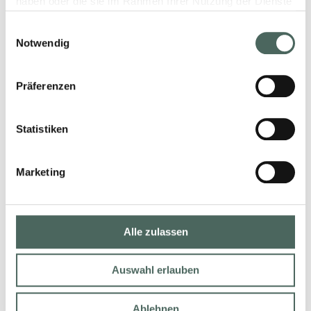
direkt auf die Baustelle?
haben oder die sie im Rahmen Ihrer Nutzung der Dienste
gesammelt haben.
Einwilligungsauswahl
Garten- und Landschaftsbau - Welche
Notwendig
Produkte sind frost- und
witterungsbeständig?
Präferenzen
Trockenbau & Baustoffe - welche Platten /
Systeme sind geeignet?
Statistiken
Fliese - Gibt es passende Kleber & Profile?
Marketing
Fliese - Wie viel Verschnitt sollte eingeplant
werden?
Fliese - Gibt es Chargengleichheit?
Alle zulassen
SHK / Installation - Gibt es
Auswahl erlauben
vorkonfektionierte Lösungen?
SHK / Installation - Welche Systeme sind
Ablehnen